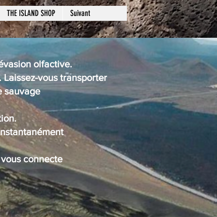
THE ISLAND SHOP
Suivant
vasion olfactive.
. Laissez-vous transporter
re sauvage
ion.
 instantanément
i vous connecte