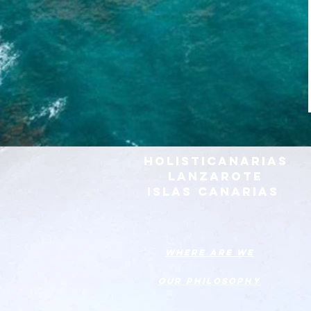
HOLISTICANARIAS
LANZAROTE
ISLAS CANARIAS
Where are we
Our philosophy