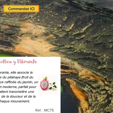
Commandez ICI
rante, elle associe la
e du pitahaya (fruit du
ce raffinée du jasmin, un
et moderne, parfait pour
aitent transmettre une
, de la douceur et de la
 chaque mouvement.
Ref. : MC75