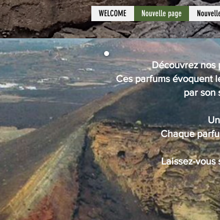
WELCOME
Nouvelle page
Nouvell
Découvrez nos p
Ces parfums évoquent les
par son 
Un
Chaque parfum
Laissez-vous 