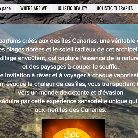
e page
WHERE ARE WE
HOLISTIC BEAUTY
HOLISTIC THERAPIES
arfums créés aux des îles Canaries, une véritable é
 plages dorées et le soleil radieux de cet archipel
sillage envoûtant, qui capture l'essence de la natu
et des paysages à couper le souffle.
e invitation à rêver et à voyager à chaque vaporisat
 évoque la chaleur de ces îles, vous transportant
vers un monde de détente et d'évasion
séduire par cette expérience sensorielle unique qu
aux merilles des Canaries.