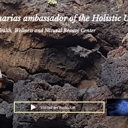
arias ambassador of the Holistic 
ealth, Wellness and Natural Beauty Center
Visitez en musique