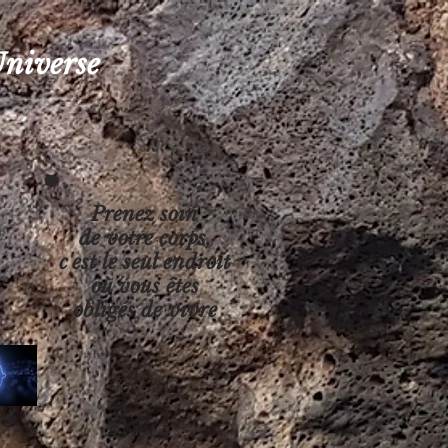
Universe
Prenez soin
de votre corps,
c'est le seul endroit
où vous êtes
obligés de vivre