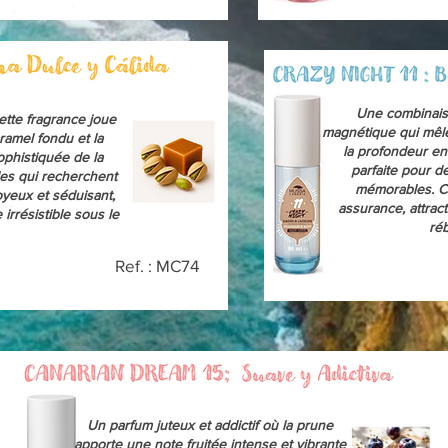
Une combinais
ette fragrance joue
magnétique qui mêle
ramel fondu et la
la profondeur en
phistiquée de la
parfaite pour d
les qui recherchent
mémorables. C
oyeux et séduisant,
assurance, attrac
rrésistible sous le
réb
Ref. : MC74
Un parfum juteux et addictif où la prune
apporte une note fruitée intense et vibrante