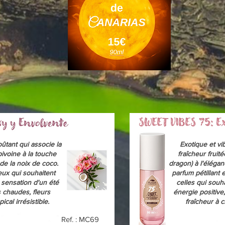
ûtant qui associe la
Exotique et vib
pivoine à la touche
fraîcheur fruité
de la noix de coco.
dragon) à l'élégan
eux qui souhaitent
parfum pétillant 
 sensation d'un été
celles qui souh
s chaudes, fleurs
énergie positive
ical irrésistible.
fraîcheur à
Ref. : MC69