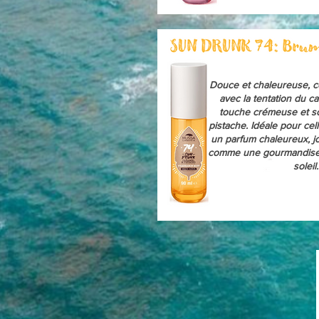
Douce et chaleureuse, c
avec la tentation du ca
touche crémeuse et so
pistache. Idéale pour cel
un parfum chaleureux, j
comme une gourmandise i
soleil.