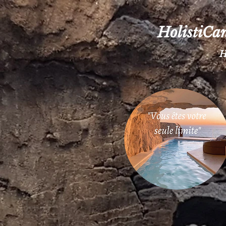
HolistiCan
H