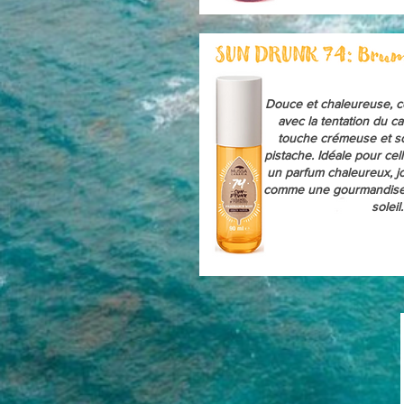
Douce et chaleureuse, c
avec la tentation du ca
touche crémeuse et so
pistache. Idéale pour cel
un parfum chaleureux, j
comme une gourmandise i
soleil.