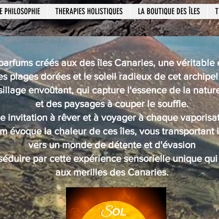
E PHILOSOPHIE
THERAPIES HOLISTIQUES
LA BOUTIQUE DES ÎLES
T
arfums créés aux des îles Canaries, une véritable é
 plages dorées et le soleil radieux de cet archipel
sillage envoûtant, qui capture l'essence de la natu
et des paysages à couper le souffle.
e invitation à rêver et à voyager à chaque vaporisat
 évoque la chaleur de ces îles, vous transportant
vers un monde de détente et d'évasion
séduire par cette expérience sensorielle unique qu
aux merilles des Canaries.