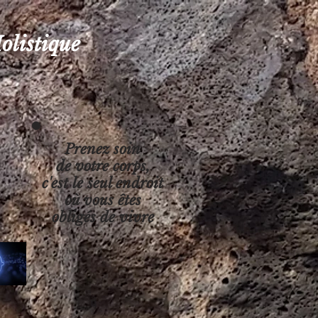
olistique
Prenez soin
de votre corps,
c'est le seul endroit
où vous êtes
obligés de vivre