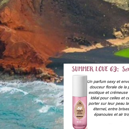
Un parfum sexy et envo
douceur florale de la 
exotique et crémeuse 
Idéal pour celles et c
porter sur leur peau la
éternel, entre brise
épanouies et air trop