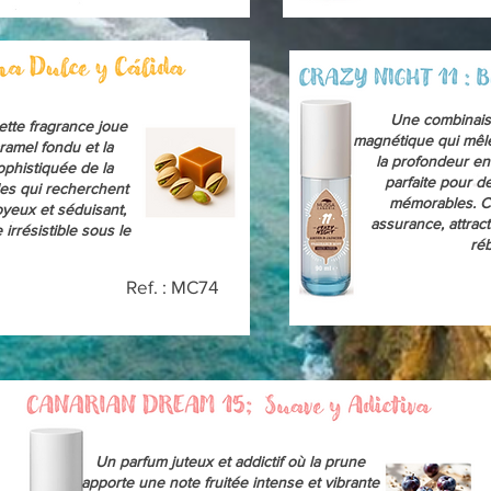
Une combinais
ette fragrance joue
magnétique qui mêle
ramel fondu et la
la profondeur en
phistiquée de la
parfaite pour d
les qui recherchent
mémorables. C
oyeux et séduisant,
assurance, attrac
rrésistible sous le
réb
Ref. : MC74
Un parfum juteux et addictif où la prune
apporte une note fruitée intense et vibrante