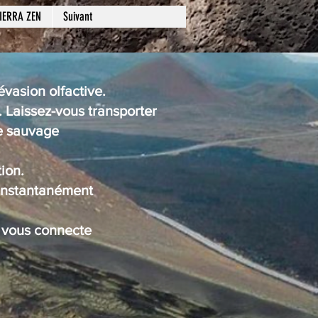
IERRA ZEN
Suivant
vasion olfactive.
. Laissez-vous transporter
re sauvage
ion.
 instantanément
i vous connecte