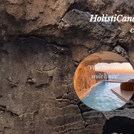
HolistiCana
C