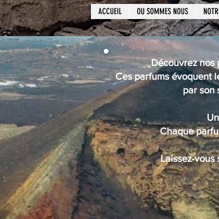
ACCUEIL
OU SOMMES NOUS
NOTR
Découvrez nos p
Ces parfums évoquent les
par son 
Un
Chaque parfum
Laissez-vous 