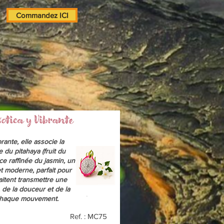
Commandez ICI
rante, elle associe la
e du pitahaya (fruit du
ce raffinée du jasmin, un
et moderne, parfait pour
aitent transmettre une
, de la douceur et de la
 chaque mouvement.
Ref. : MC75