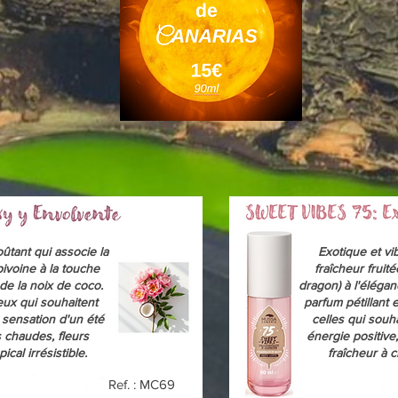
ûtant qui associe la
Exotique et vib
pivoine à la touche
fraîcheur fruité
de la noix de coco.
dragon) à l'élégan
eux qui souhaitent
parfum pétillant 
 sensation d'un été
celles qui souh
s chaudes, fleurs
énergie positive
ical irrésistible.
fraîcheur à
Ref. : MC69