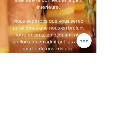
intérieure.
Nous espérons que vous serez
aussi émus que nous en brûlant
notre encens, en écoutant nos
carillons ou en admirant les arcs-
en-ciel de nos cristaux.
Nous sommes heureux de
pouvoir partager cette immense
richesse avec vous.
Depuis 2022, Tierra Zen fait
partie du groupe japonais Nippon
Kodo, partenaire historique de
l'entreprise qui produit des
encens extraordinaires depuis
1575.