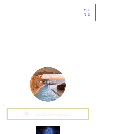
HolistiCanarias
ME
Botschafter des
NU
ganzheitlichen
Universums
Zentrum für Gesundheit, Wellness und
natürliche Schönheit
Visitez en musique