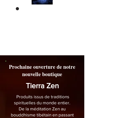
Kümmere dich um
deinen Körper,
Dies ist der einzige
Ort, an dem du leben
musst
Prochaine ouverture de notre
nouvelle boutique
Tierra Zen
Produits issus de traditions
spirituelles du monde entier.
De la méditation Zen au
bouddhisme tibétain en passant