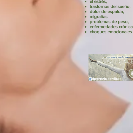
el estrés,
trastornos del sueño,
dolor de espalda,
migrañas
problemas de peso,
enfermedades crónica
choques emocionales .
Coherencia cardiaca