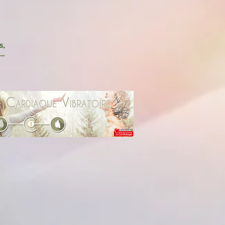
s,
..