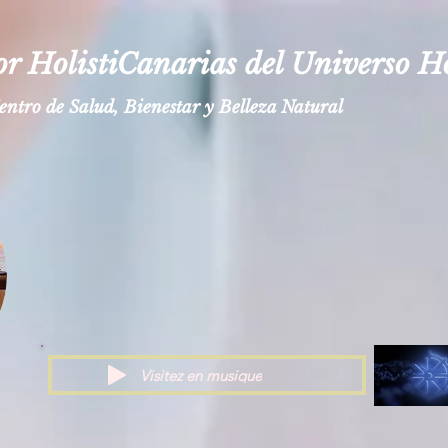
 HolistiCanarias del Universo Ho
entro de Salud, Bienestar y Belleza Natural
Visitez en musique