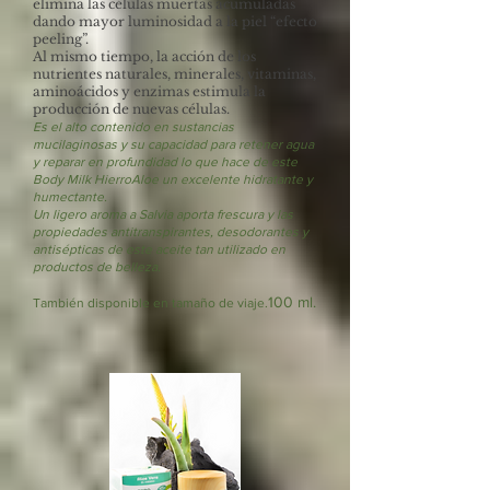
elimina las células muertas acumuladas
dando mayor luminosidad a la piel “efecto
peeling”.
Al mismo tiempo, la acción de los
nutrientes naturales, minerales, vitaminas,
aminoácidos y enzimas estimula la
producción de nuevas células.
Es el alto contenido en sustancias
mucilaginosas y su capacidad para retener agua
y reparar en profundidad lo que hace de este
Body Milk HierroAloe un excelente hidratante y
humectante.
Un ligero aroma a Salvia aporta frescura y las
propiedades antitranspirantes, desodorantes y
antisépticas de este aceite tan utilizado en
productos de belleza.
100 ml.
También disponible en tamaño de viaje.