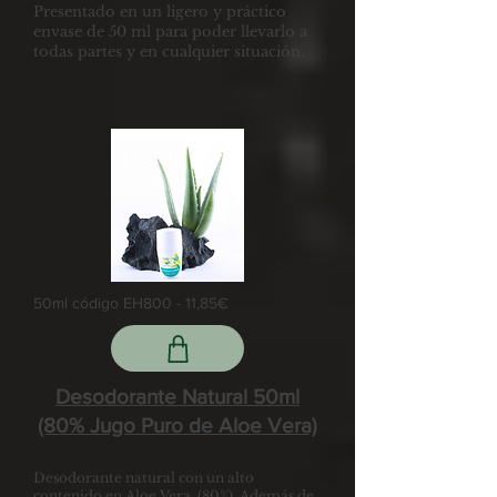
Presentado en un ligero y práctico
envase de 50 ml para poder llevarlo a
todas partes y en cualquier situación.
50ml código EH800 - 11,85€
Desodorante Natural 50ml
(80% Jugo Puro de Aloe Vera)
Desodorante natural con un alto
contenido en Aloe Vera, (80%). Además de