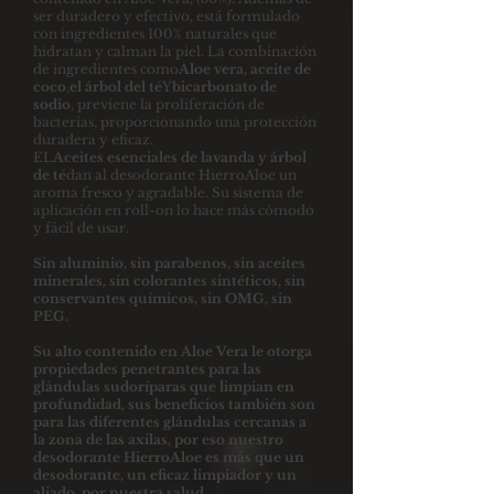
ser duradero y efectivo, está formulado
con ingredientes 100% naturales que
hidratan y calman la piel. La combinación
de ingredientes como
Aloe vera,
aceite de
coco
,
el árbol del té
Y
bicarbonato de
sodio
, previene la proliferación de
bacterias, proporcionando una protección
duradera y eficaz.
EL
Aceites esenciales de lavanda y árbol
de té
dan al desodorante HierroAloe un
aroma fresco y agradable. Su sistema de
aplicación en roll-on lo hace más cómodo
y fácil de usar.
Sin aluminio, sin parabenos, sin aceites
minerales, sin colorantes sintéticos, sin
conservantes químicos, sin OMG, sin
PEG.
Su alto contenido en Aloe Vera le otorga
propiedades penetrantes para las
glándulas sudoríparas que limpian en
profundidad, sus beneficios también son
para las diferentes glándulas cercanas a
la zona de las axilas, por eso nuestro
desodorante HierroAloe es más que un
desodorante, un eficaz limpiador y un
aliado. por nuestra salud.