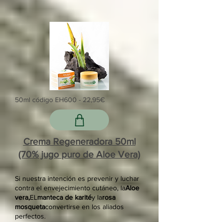
50ml código EH600 - 22,95€
Crema Regeneradora 50ml
(70% jugo puro de Aloe Vera)
Si nuestra intención es prevenir y luchar
contra el envejecimiento cutáneo, la
Aloe
vera,
EL
manteca de karité
y la
rosa
mosqueta
convertirse en los aliados
perfectos.