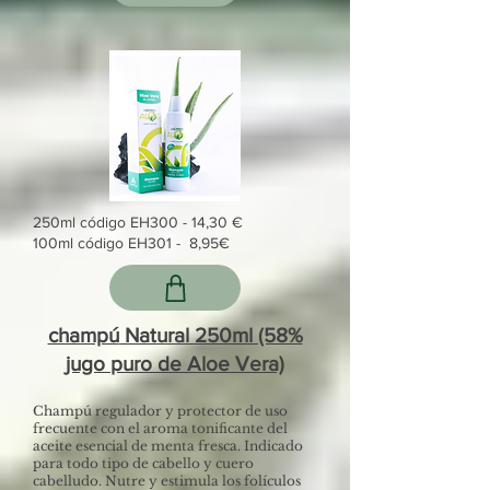
250ml código EH300 - 14,30 €
100ml código EH301 - 8,95€
champú
Natural 250ml (58%
jugo puro de Aloe Vera)
Champú regulador y protector de uso
frecuente con el aroma tonificante del
aceite esencial de menta fresca. Indicado
para todo tipo de cabello y cuero
cabelludo. Nutre y estimula los folículos