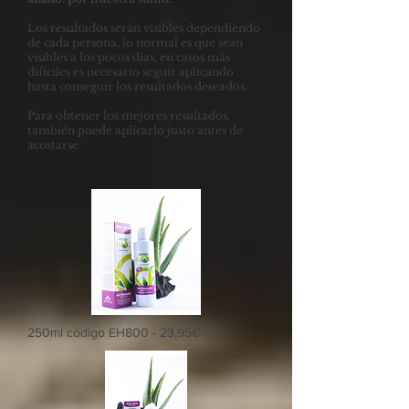
Los resultados serán visibles dependiendo
de cada persona, lo normal es que sean
visibles a los pocos días, en casos más
difíciles es necesario seguir aplicando
hasta conseguir los resultados deseados.
Para obtener los mejores resultados,
también puede aplicarlo justo antes de
acostarse.
250ml código EH800 - 23,95€