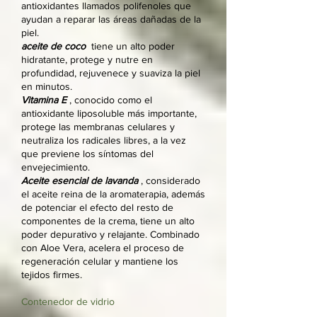
antioxidantes llamados polifenoles que
ayudan a reparar las áreas dañadas de la
piel.
aceite de coco
tiene un alto poder
hidratante, protege y nutre en
profundidad, rejuvenece y suaviza la piel
en minutos.
Vitamina E
, conocido como el
antioxidante liposoluble más importante,
protege las membranas celulares y
neutraliza los radicales libres, a la vez
que previene los síntomas del
envejecimiento.
Aceite esencial de lavanda
, considerado
el aceite reina de la aromaterapia, además
de potenciar el efecto del resto de
componentes de la crema, tiene un alto
poder depurativo y relajante. Combinado
con Aloe Vera, acelera el proceso de
regeneración celular y mantiene los
tejidos firmes.
Contenedor de vidrio