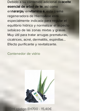
Debido a su contenido adicional de
aceite
esencial de arbol de te
, así como
en
naranja
y en
vitamina e
, esta crema
regeneradora de HierroAloe está
especialmente indicada para regular el
equilibrio hídrico y normalizar el aspecto
sebáceo de las zonas mixtas y grasas.
Muy útil para tratar arrugas prematuras,
cicatrices, acné, dermatitis, espinillas...
Efecto purificante y revitalizante.
Contenedor de vidrio
50ml código EH700 - 15,40€