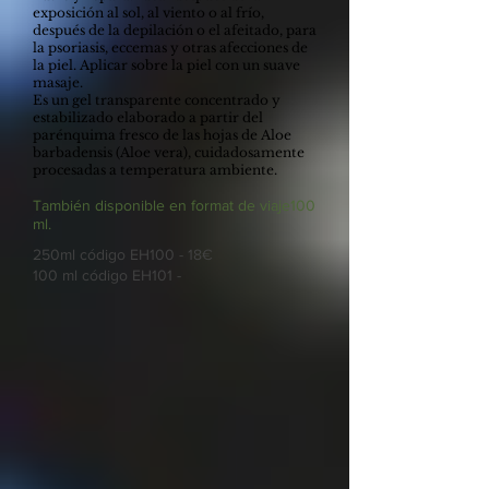
exposición al sol, al viento o al frío,
después de la depilación o el afeitado, para
la psoriasis, eccemas y otras afecciones de
la piel. Aplicar sobre la piel con un suave
masaje.
Es un gel transparente concentrado y
estabilizado elaborado a partir del
parénquima fresco de las hojas de Aloe
barbadensis (Aloe vera), cuidadosamente
procesadas a temperatura ambiente.
También disponible en fo
rmat de viaje
100
ml.
250ml código EH100 - 18€
100 ml código EH101 -