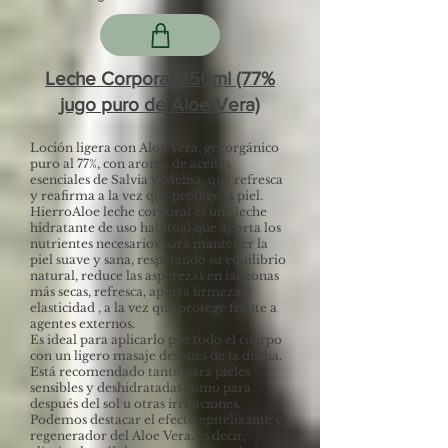
Leche Corporal 250ml (77%
jugo puro de Aloe Vera)
Loción ligera con Aloe Vera, gel orgánico
puro al 77%, con aroma de aceites
esenciales de Salvia y Melisa, que refresca
y reafirma a la vez que protege la piel.
HierroAloe leche corporal es una leche
hidratante de uso habitual que aporta los
nutrientes necesarios para mantener la
piel suave y sana, respetando su equilibrio
natural, reduce las asperezas en las zonas
más secas, refresca, aporta firmeza y
elasticidad , a la vez que protege frente a
agentes externos.
Es ideal para aplicarlo por todo el cuerpo
con un ligero masaje después de la ducha.
Está recomendado tanto para pieles
sensibles y deshidratadas como para
después del sol u otras irritaciones.
Podemos destacar el efecto epitelizante y
regenerador del Aloe Vera, es decir,