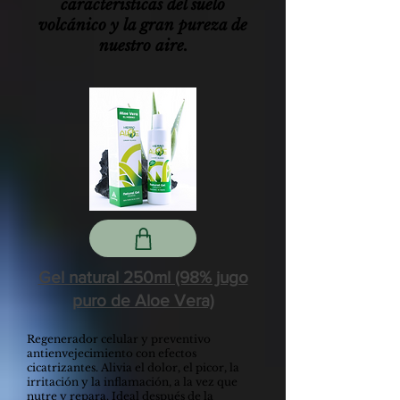
características del suelo
volcánico y la gran pureza de
nuestro aire.
Gel natural 250ml (98% jugo
puro de Aloe Vera)
Regenerador celular y preventivo
antienvejecimiento con efectos
cicatrizantes. Alivia el dolor, el picor, la
irritación y la inflamación, a la vez que
nutre y repara. Ideal después de la