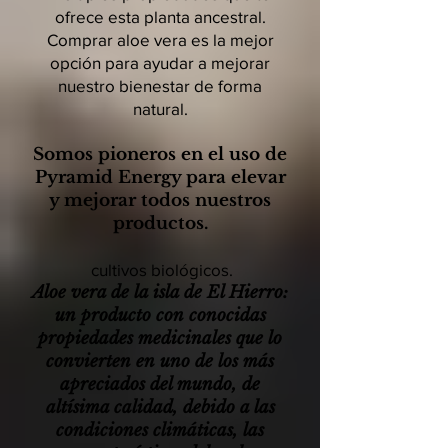
ofrece esta planta ancestral.
Comprar aloe vera es la mejor
opción para ayudar a mejorar
nuestro bienestar de forma
natural.
Somos pioneros en el uso de
Pyramid Energy para elevar
y mejorar todos nuestros
productos.
cultivos biológicos.
Aloe vera de la isla de El Hierro:
un producto con conocidas
propiedades medicinales que lo
convierten en uno de los más
apreciados del mundo, de
altísima calidad, debido a las
condiciones climáticas, las