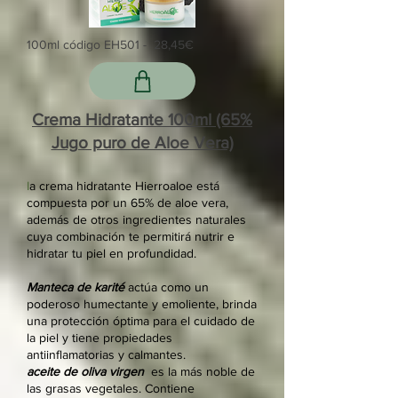
100ml código EH501 - 28,45€
Crema Hidratante 100ml (65%
Jugo puro de Aloe Vera)
I
a crema hidratante Hierroaloe está
compuesta por un 65% de aloe vera,
además de otros ingredientes naturales
cuya combinación te permitirá nutrir e
hidratar tu piel en profundidad.
Manteca de karité
actúa como un
poderoso humectante y emoliente, brinda
una protección óptima para el cuidado de
la piel y tiene propiedades
antiinflamatorias y calmantes.
aceite de oliva virgen
es la más noble de
las grasas vegetales. Contiene