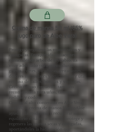
Crema de manos 50 ml (65%
jugo puro de Aloe Vera)
Protege y regenera las manos secas y
castigadas. Enriquecida con
aceites
esenciales de arbol de te
y
Sabio
. Es
muy adecuado para quemaduras,
grietas, cortes, picaduras, irritaciones,
dolores musculares y reumáticos y útil
en caso de callos, hongos y verrugas.
Crema de uso frecuente, también
recomendada para uñas, talones,
rodillas y codos.
Gracias al alto contenido en Aloe Vera,
un 65%, la crema de manos HierroAloe
ayuda a la epidermis a recuperar su
equilibrio dinámico natural; protege y
regenera las manos secas y castigadas,
aportándoles la hidratación que