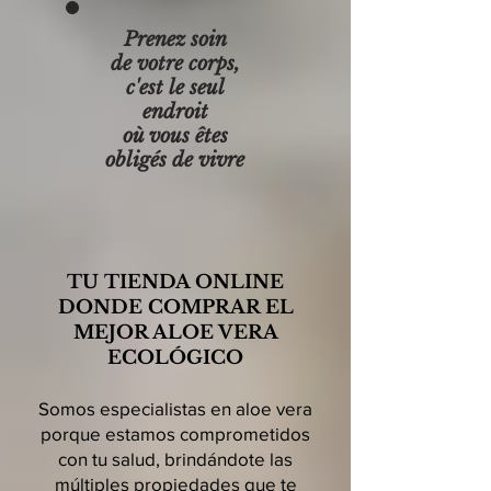
Prenez soin
de votre corps,
c'est le seul
endroit
où vous êtes
obligés de vivre
TU TIENDA ONLINE
DONDE COMPRAR EL
MEJOR ALOE VERA
ECOLÓGICO
Somos especialistas en aloe vera
porque estamos comprometidos
con tu salud, brindándote las
múltiples propiedades que te