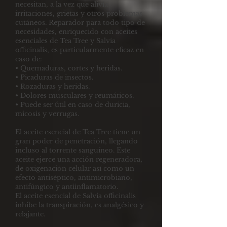
necesitan, a la vez que alivia
irritaciones, grietas y otros problemas
cutáneos. Reparador para todo tipo de
necesidades, enriquecido con aceites
esenciales de Tea Tree y Salvia
officinalis, es particularmente eficaz en
caso de:
• Quemaduras, cortes y heridas.
• Picaduras de insectos.
• Rozaduras y heridas.
• Dolores musculares y reumáticos.
• Puede ser útil en caso de duricia,
micosis y verrugas.
El aceite esencial de Tea Tree tiene un
gran poder de penetración, llegando
incluso al torrente sanguíneo. Este
aceite ejerce una acción regeneradora,
de oxigenación celular así como un
efecto antiséptico, antimicrobiano,
antifúngico y antiinflamatorio.
El aceite esencial de Salvia officinalis
inhibe la transpiración, es analgésico y
relajante.