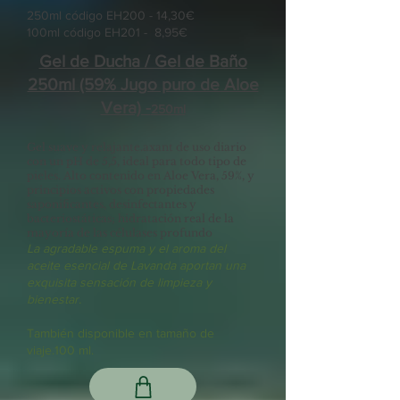
250ml código EH200 - 14,30€
100ml código EH201 - 8,95€
Gel de Ducha / Gel de Baño
250ml (59% Jugo puro de Aloe
Vera) -
250ml
Gel suave y relajante.
axant de uso diario
con un pH de 5,5, ideal para todo tipo de
pieles. Alto contenido en Aloe Vera, 59%, y
principios activos con propiedades
saponificantes, desinfectantes y
bacteriostáticas; hidratación real de la
mayoría de las células
es profundo
La agradable espuma y el aroma del
aceite esencial de Lavanda aportan una
exquisita sensación de limpieza y
bienestar.
También disponible en tamaño de
viaje.
100 ml.