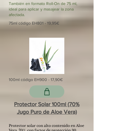
También en formato Roll-On de 75 ml,
ideal para aplicar y masajear la zona
afectada.
75ml código EH801 - 19,95€
100ml código EH900 - 17,90€
Protector Solar 100ml (70%
Jugo Puro de Aloe Vera)
Protector solar con alto contenido en Aloe
Vera, 70%, con factor de protección 30.