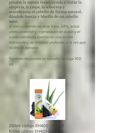
pilosos, la menta fresca ayuda a tratar la
alopecia, la caspa, la seborrea y
acondiciona el cabello de forma natural,
dándole fuerza y b
brillo de un cabello
sano.
El alto contenido en Aloe Vera, 58%, actúa
como protector y regenerador de la piel y el
cuero cabelludo, ejerciendo una acción
hidratante y de limpieza profunda, a la vez que
facilita el peinado.
100
También disponible en tamaño de viaje.
ml.
250ml código EH400 - 18,25€
100ml código EH401 - 13,25€