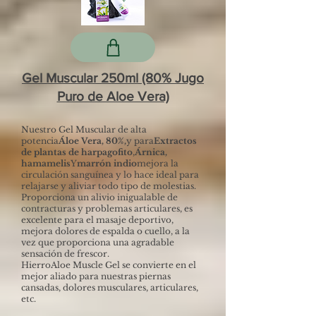
Gel Muscular 250ml (80% Jugo
Puro de Aloe Vera)
Nuestro Gel Muscular de alta
potencia
Áloe Vera, 80%,
y para
Extractos
de plantas de harpagofito
,
Árnica,
hamamelis
Y
marrón indio
mejora la
circulación sanguínea y lo hace ideal para
relajarse y aliviar todo tipo de molestias.
Proporciona un alivio inigualable de
contracturas y problemas articulares, es
excelente para el masaje deportivo,
mejora dolores de espalda o cuello, a la
vez que proporciona una agradable
sensación de frescor.
HierroAloe Muscle Gel se convierte en el
mejor aliado para nuestras piernas
cansadas, dolores musculares, articulares,
etc.