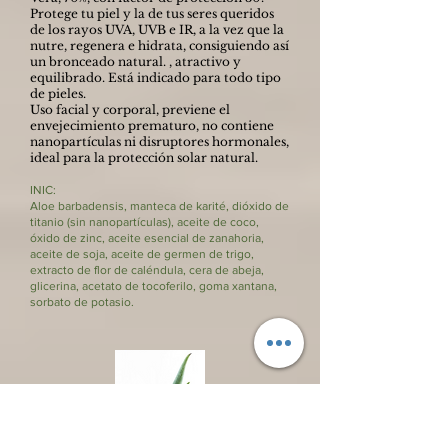
Protege tu piel y la de tus seres queridos
de los rayos UVA, UVB e IR, a la vez que la
nutre, regenera e hidrata, consiguiendo así
un bronceado natural. , atractivo y
equilibrado. Está indicado para todo tipo
de pieles.
Uso facial y corporal, previene el
envejecimiento prematuro, no contiene
nanopartículas ni disruptores hormonales,
ideal para la protección solar natural.
INIC:
Aloe barbadensis, manteca de karité, dióxido de
titanio (sin nanopartículas), aceite de coco,
óxido de zinc, aceite esencial de zanahoria,
aceite de soja, aceite de germen de trigo,
extracto de flor de caléndula, cera de abeja,
glicerina, acetato de tocoferilo, goma xantana,
sorbato de potasio.